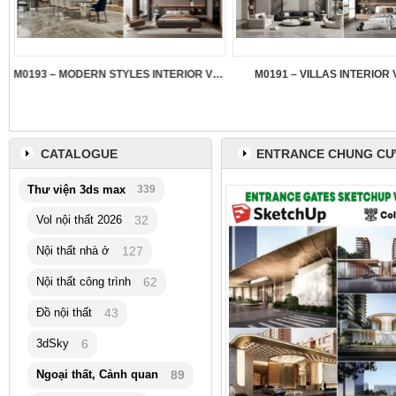
M0193 – MODERN STYLES INTERIOR VOL.5
M0191 – VILLAS INTERIOR 
CATALOGUE
ENTRANCE CHUNG CƯ
Thư viện 3ds max
339
Vol nội thất 2026
32
Nội thất nhà ở
127
Nội thất công trình
62
Đồ nội thất
43
3dSky
6
Ngoại thất, Cảnh quan
89