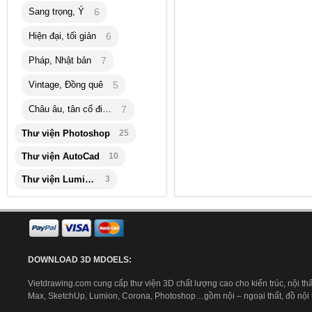
Sang trọng, Ý
6
Hiện đại, tối giản
6
Pháp, Nhật bản
7
Vintage, Đồng quê
5
Châu âu, tân cổ điển
7
Thư viện Photoshop
25
Thư viện AutoCad
10
Thư viện Lumion
3
DOWNLOAD 3D MDOELS:
Vietdrawing.com cung cấp thư viện 3D chất lượng cao cho kiến trúc, nội thấ
Max, SketchUp, Lumion, Corona, Photoshop…gồm nội – ngoại thất, đồ nội th