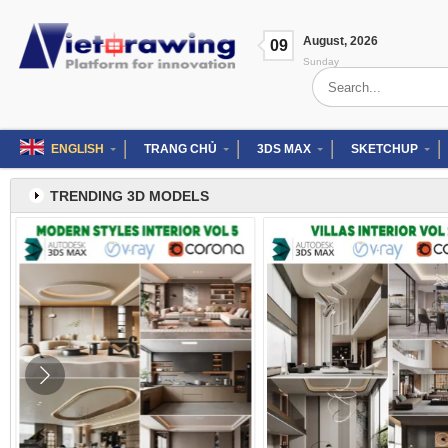
Skip
to
August
,
2026
content
09
Sunday
Search
for:
ENGLISH
TRANG CHỦ
3DS MAX
SKETCHUP
TRENDING 3D MODELS