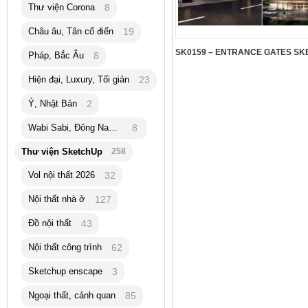
Thư viện Corona
8
Châu âu, Tân cổ điển
19
Pháp, Bắc Âu
8
Hiện đại, Luxury, Tối giản
23
Ý, Nhật Bản
2
Wabi Sabi, Đông Nam Á
8
Thư viện SketchUp
258
Vol nội thất 2026
32
Nội thất nhà ở
127
Đồ nội thất
43
Nội thất công trình
62
Sketchup enscape
3
Ngoại thất, cảnh quan
85