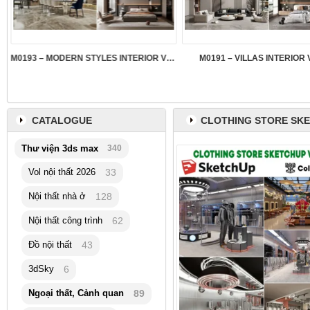
M0193 – MODERN STYLES INTERIOR VOL.5
M0191 – VILLAS INTERIOR 
CATALOGUE
CLOTHING STORE SK
Thư viện 3ds max
340
Vol nội thất 2026
33
Nội thất nhà ở
128
Nội thất công trình
62
Đồ nội thất
43
3dSky
6
Ngoại thất, Cảnh quan
89