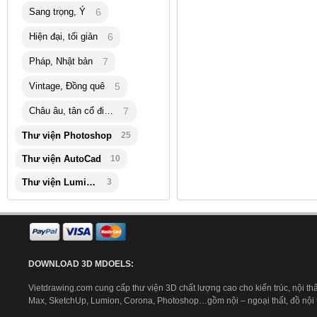
Sang trọng, Ý
6
Hiện đại, tối giản
6
Pháp, Nhật bản
7
Vintage, Đồng quê
5
Châu âu, tân cổ điển
7
Thư viện Photoshop
25
Thư viện AutoCad
10
Thư viện Lumion
3
DOWNLOAD 3D MDOELS:
Vietdrawing.com cung cấp thư viện 3D chất lượng cao cho kiến trúc, nội thấ
Max, SketchUp, Lumion, Corona, Photoshop…gồm nội – ngoại thất, đồ nội th