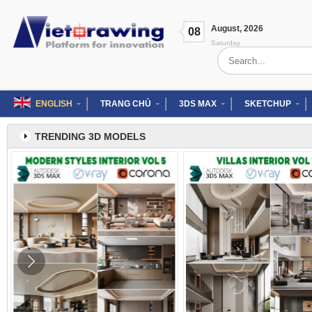
Skip
to
August
,
2026
content
08
Saturday
Search
for:
ENGLISH
TRANG CHỦ
3DS MAX
SKETCHUP
TRENDING 3D MODELS