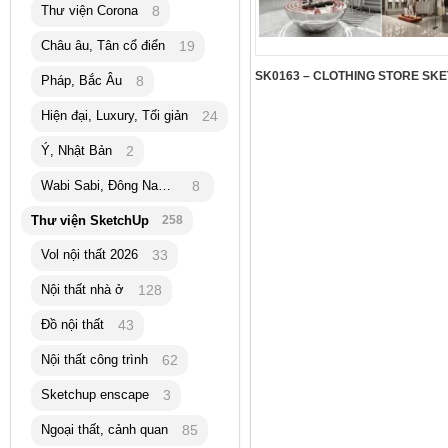
Thư viện Corona
8
Châu âu, Tân cổ điển
19
Pháp, Bắc Âu
8
Hiện đại, Luxury, Tối giản
24
Ý, Nhật Bản
2
Wabi Sabi, Đông Nam Á
8
Thư viện SketchUp
258
Vol nội thất 2026
33
Nội thất nhà ở
128
Đồ nội thất
43
Nội thất công trình
62
Sketchup enscape
3
Ngoại thất, cảnh quan
85