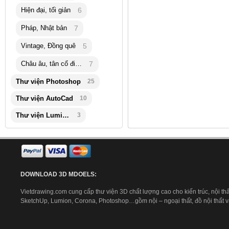
Hiện đại, tối giản
6
Pháp, Nhật bản
7
Vintage, Đồng quê
5
Châu âu, tân cổ điển
7
Thư viện Photoshop
25
Thư viện AutoCad
10
Thư viện Lumion
3
DOWNLOAD 3D MDOELS:
Vietdrawing.com cung cấp thư viện 3D chất lượng cao cho kiến trúc, nội thấ
SketchUp, Lumion, Corona, Photoshop…gồm nội – ngoại thất, đồ nội thất và