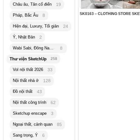
Châu âu, Tân cổ điển
19
Pháp, Bắc Âu
8
Hiện đại, Luxury, Tối giản
24
Ý, Nhật Bản
2
Wabi Sabi, Đông Nam Á
8
Thư viện SketchUp
258
Vol nội thất 2026
33
Nội thất nhà ở
128
Đồ nội thất
43
Nội thất công trình
62
Sketchup enscape
3
Ngoại thất, cảnh quan
85
Sang trọng, Ý
6