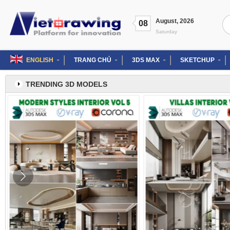
Skip
to
Se
August
,
2026
content
08
for
Saturday
ENGLISH
TRANG CHỦ
3DS MAX
SKETCHUP
TRENDING 3D MODELS