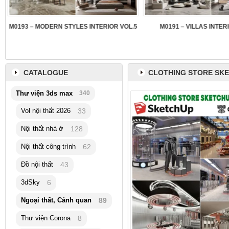
3
M0193 – MODERN STYLES INTERIOR VOL.5
M0191 – VILLAS INTER
CATALOGUE
CLOTHING STORE SKE
Thư viện 3ds max
340
Vol nội thất 2026
33
Nội thất nhà ở
128
Nội thất công trình
62
Đồ nội thất
43
3dSky
6
Ngoại thất, Cảnh quan
89
Thư viện Corona
8