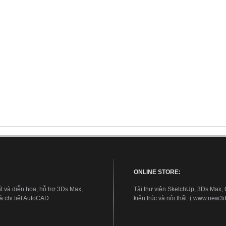
ONLINE STORE:
t và diễn họa, hỗ trợ 3Ds Max,
Tải thư viện SketchUp, 3Ds Max,
 chi tiết AutoCAD.
kiến trúc và nội thất. ( www.new