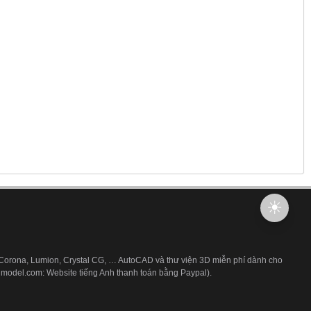
 Corona, Lumion, Crystal CG, … AutoCAD và thư viện 3D miễn phí dành cho
3dmodel.com: Website tiếng Anh thanh toán bằng Paypal).