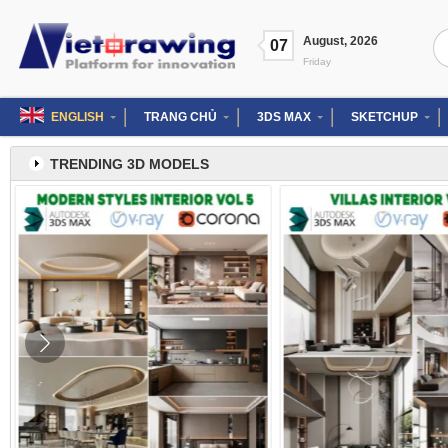
Skip
to
Se
August
,
2026
content
07
for
Friday
ENGLISH
TRANG CHỦ
3DS MAX
SKETCHUP
TRENDING 3D MODELS