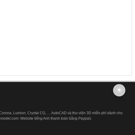
 Corona, Lumion, Crystal CG, … AutoCAD và thư viện 3D miễn phí dành cho
3dmodel.com: Website tiếng Anh thanh toán bằng Paypal).