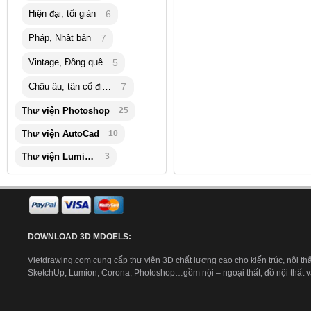
Hiện đại, tối giản
6
Pháp, Nhật bản
7
Vintage, Đồng quê
5
Châu âu, tân cổ điển
7
Thư viện Photoshop
25
Thư viện AutoCad
10
Thư viện Lumion
3
DOWNLOAD 3D MDOELS:
Vietdrawing.com cung cấp thư viện 3D chất lượng cao cho kiến trúc, nội thấ
SketchUp, Lumion, Corona, Photoshop…gồm nội – ngoại thất, đồ nội thất và