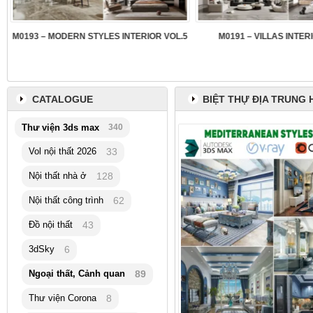
3
M0193 – MODERN STYLES INTERIOR VOL.5
M0191 – VILLAS INTER
CATALOGUE
BIỆT THỰ ĐỊA TRUNG 
Thư viện 3ds max
340
Vol nội thất 2026
33
Nội thất nhà ở
128
Nội thất công trình
62
Đồ nội thất
43
3dSky
6
Ngoại thất, Cảnh quan
89
Thư viện Corona
8