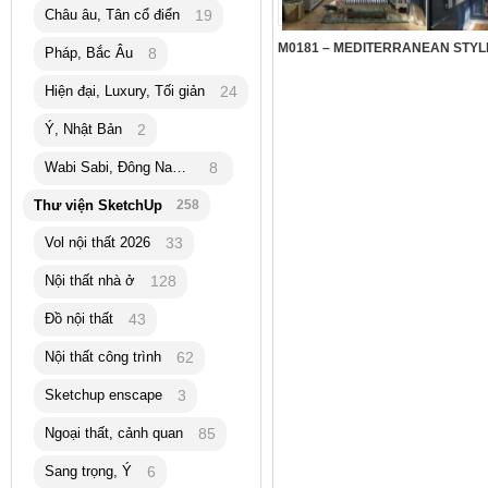
Châu âu, Tân cổ điển
19
Pháp, Bắc Âu
8
Hiện đại, Luxury, Tối giản
24
Ý, Nhật Bản
2
Wabi Sabi, Đông Nam Á
8
Thư viện SketchUp
258
Vol nội thất 2026
33
Nội thất nhà ở
128
Đồ nội thất
43
Nội thất công trình
62
Sketchup enscape
3
Ngoại thất, cảnh quan
85
Sang trọng, Ý
6