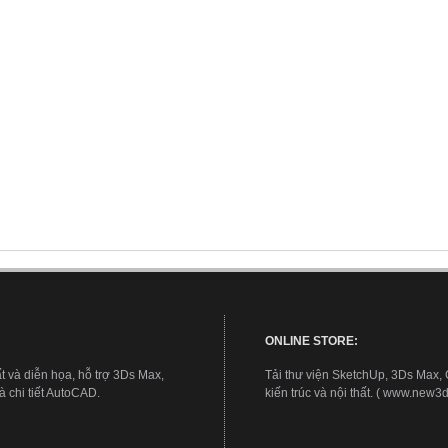
ONLINE STORE:
t và diễn họa, hỗ trợ 3Ds Max,
Tải thư viện SketchUp, 3Ds Max,
 chi tiết AutoCAD.
kiến trúc và nội thất. ( www.new