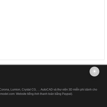
 Corona, Lumion, Crystal CG, … AutoCAD và thư viện 3D miễn phí dành cho
3dmodel.com: Website tiếng Anh thanh toán bằng Paypal).