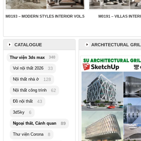
3
M0193 – MODERN STYLES INTERIOR VOL.5
M0191 – VILLAS INTER
CATALOGUE
ARCHITECTURAL GRIL
Thư viện 3ds max
340
Vol nội thất 2026
33
Nội thất nhà ở
128
Nội thất công trình
62
Đồ nội thất
43
3dSky
6
Ngoại thất, Cảnh quan
89
Thư viện Corona
8