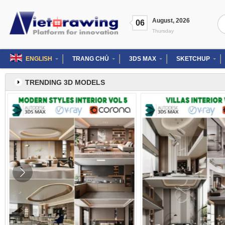
Skip
to
Se
August
,
2026
content
06
for
Thursday
ENGLISH
TRANG CHỦ
3DS MAX
SKETCHUP
TRENDING 3D MODELS