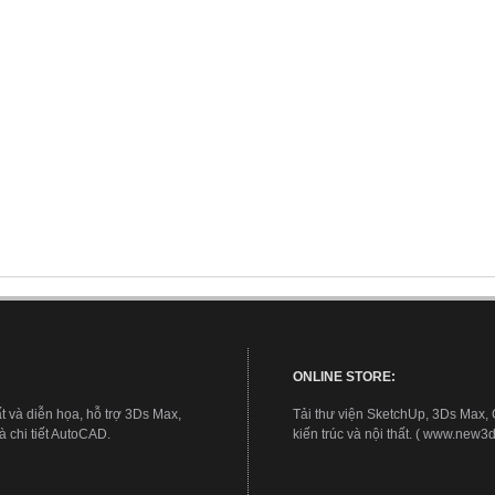
ONLINE STORE:
t và diễn họa, hỗ trợ 3Ds Max,
Tải thư viện SketchUp, 3Ds Max,
 chi tiết AutoCAD.
kiến trúc và nội thất. ( www.new