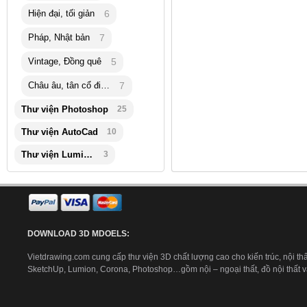
Hiện đại, tối giản
6
Pháp, Nhật bản
7
Vintage, Đồng quê
5
Châu âu, tân cổ điển
7
Thư viện Photoshop
25
Thư viện AutoCad
10
Thư viện Lumion
3
DOWNLOAD 3D MDOELS:
Vietdrawing.com cung cấp thư viện 3D chất lượng cao cho kiến trúc, nội thấ
SketchUp, Lumion, Corona, Photoshop…gồm nội – ngoại thất, đồ nội thất và