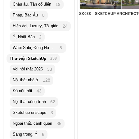
Châu âu, Tân cổ điển
19
Pháp, Bắc Âu
8
Hiện đại, Luxury, Tối giản
24
Ý, Nhật Bản
2
Wabi Sabi, Đông Nam Á
8
Thư viện SketchUp
258
Vol nội thất 2026
33
Nội thất nhà ở
128
Đồ nội thất
43
Nội thất công trình
62
Sketchup enscape
3
Ngoại thất, cảnh quan
85
Sang trọng, Ý
6