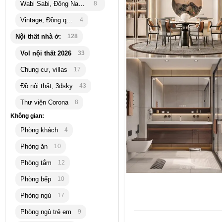
Wabi Sabi, Đông Nam Á
8
Vintage, Đồng quê
4
Nội thất nhà ở:
128
Vol nội thất 2026
33
Chung cư, villas
17
Đồ nội thất, 3dsky
43
Thư viện Corona
8
Không gian:
Phòng khách
4
Phòng ăn
10
Phòng tắm
12
Phòng bếp
10
Phòng ngủ
17
Phòng ngủ trẻ em
9