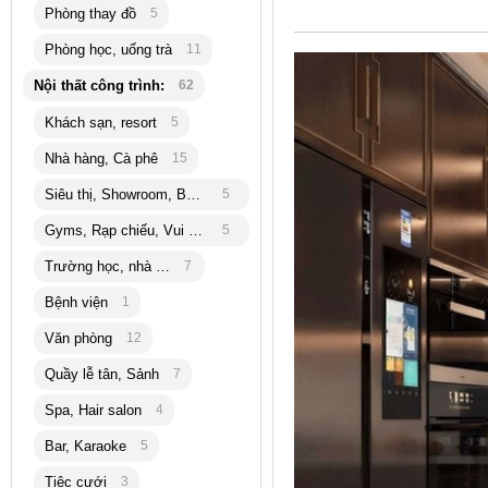
Phòng thay đồ
5
Phòng học, uống trà
11
Nội thất công trình:
62
Khách sạn, resort
5
Nhà hàng, Cà phê
15
Siêu thị, Showroom, Bán lẽ
5
Gyms, Rạp chiếu, Vui chơi
5
Trường học, nhà trẻ
7
Bệnh viện
1
Văn phòng
12
Quầy lễ tân, Sảnh
7
Spa, Hair salon
4
Bar, Karaoke
5
Tiệc cưới
3