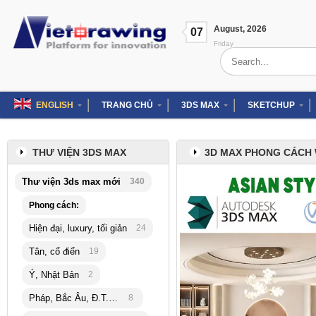
Skip
to
August
,
2026
content
07
Friday
Search
for:
ENGLISH
TRANG CHỦ
3DS MAX
SKETCHUP
THƯ VIỆN 3DS MAX
3D MAX PHONG CÁCH 
Thư viện 3ds max mới
340
Phong cách:
Hiện đại, luxury, tối giản
24
Tân, cổ điển
19
Ý, Nhật Bản
2
Pháp, Bắc Âu, Đ.T.Hải
8