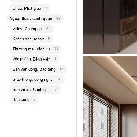
Chùa, Phật giáo
2
Ngoại thất , cảnh quan
89
Villas, Chung cư
24
Khách sạn, resort
5
Thương mại, dịch vụ
33
Văn phòng,
Bệnh viện
1
Sân vận động, Bảo tàng
16
Giao thông, công nghiệp
9
Sân vườn, Cảnh quan
7
Ban công
2