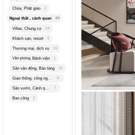
Chùa, Phật giáo
2
Ngoại thất , cảnh quan
89
Villas, Chung cư
24
Khách sạn, resort
5
Thương mại, dịch vụ
33
Văn phòng,
Bệnh viện
1
Sân vận động, Bảo tàng
16
Giao thông, công nghiệp
9
Sân vườn, Cảnh quan
7
Ban công
2