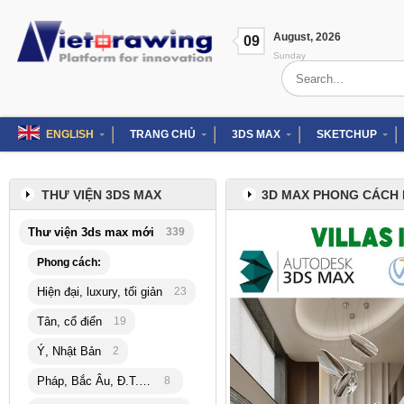
Skip
to
August
,
2026
content
09
Sunday
Search
for:
ENGLISH
TRANG CHỦ
3DS MAX
SKETCHUP
THƯ VIỆN 3DS MAX
3D MAX PHONG CÁCH H
Thư viện 3ds max mới
339
Phong cách:
Hiện đại, luxury, tối giản
23
Tân, cổ điển
19
Ý, Nhật Bản
2
Pháp, Bắc Âu, Đ.T.Hải
8