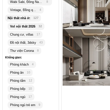
Wabi Sabi, Đông Nam Á
8
Vintage, Đồng quê
4
Nội thất nhà ở:
127
Vol nội thất 2026
32
Chung cư, villas
17
Đồ nội thất, 3dsky
43
Thư viện Corona
8
Không gian:
Phòng khách
4
Phòng ăn
10
Phòng tắm
12
Phòng bếp
10
Phòng ngủ
17
Phòng ngủ trẻ em
9