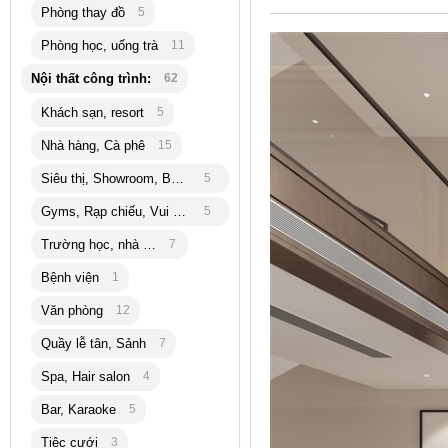
Phòng thay đồ
5
Phòng học, uống trà
11
Nội thất công trình:
62
Khách sạn, resort
5
Nhà hàng, Cà phê
15
Siêu thị, Showroom, Bán lẽ
5
Gyms, Rạp chiếu, Vui chơi
5
Trường học, nhà trẻ
7
Bệnh viện
1
Văn phòng
12
Quầy lễ tân, Sảnh
7
Spa, Hair salon
4
Bar, Karaoke
5
Tiệc cưới
3