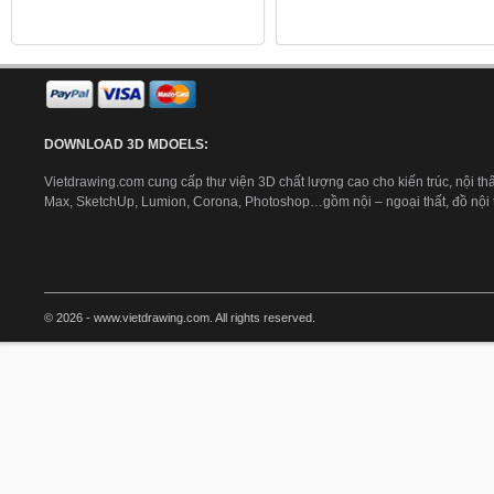
DOWNLOAD 3D MDOELS:
Vietdrawing.com cung cấp thư viện 3D chất lượng cao cho kiến trúc, nội thấ
Max, SketchUp, Lumion, Corona, Photoshop…gồm nội – ngoại thất, đồ nội th
© 2026 - www.vietdrawing.com. All rights reserved.