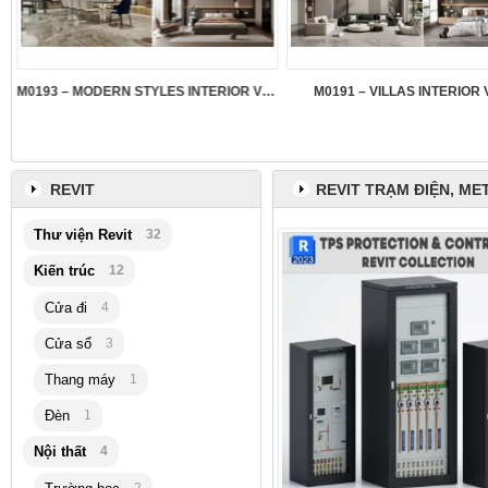
M0193 – MODERN STYLES INTERIOR VOL.5
M0191 – VILLAS INTERIOR 
REVIT
REVIT TRẠM ĐIỆN, ME
Thư viện Revit
32
Kiến trúc
12
Cửa đi
4
Cửa sổ
3
Thang máy
1
Đèn
1
Nội thất
4