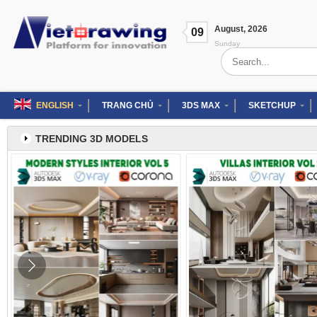
Skip
to
August
,
2026
content
09
Sunday
Search
for:
ENGLISH
TRANG CHỦ
3DS MAX
SKETCHUP
TRENDING 3D MODELS