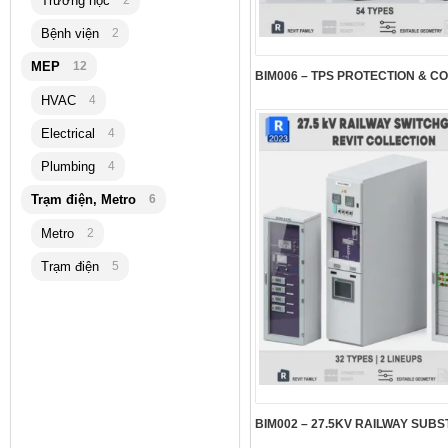
Trường học
2
Bệnh viện
2
MEP
12
HVAC
4
Electrical
4
Plumbing
4
Trạm điện, Metro
6
Metro
2
Trạm điện
5