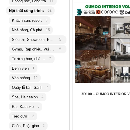
Phòng học, uống trà
11
Nội thất công trình:
62
Khách sạn, resort
5
Nhà hàng, Cà phê
15
Siêu thị, Showroom, Bán lẽ
5
Gyms, Rạp chiếu, Vui chơi
5
Trường học, nhà trẻ
7
Bệnh viện
1
Văn phòng
12
Quầy lễ tân, Sảnh
7
3D100 – OUMOO INTERIOR V
Spa, Hair salon
4
Bar, Karaoke
5
Tiệc cưới
3
Chùa, Phật giáo
2