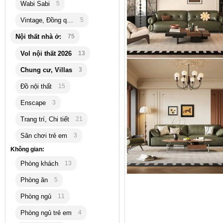
Wabi Sabi
5
Vintage, Đồng quê
5
Nội thất nhà ở:
75
Vol nội thất 2026
13
Chung cư, Villas
3
Đồ nội thất
15
Enscape
3
Trang trí, Chi tiết
21
Sân chơi trẻ em
3
Không gian:
Phòng khách
13
Phòng ăn
5
Phòng ngủ
11
Phòng ngủ trẻ em
4