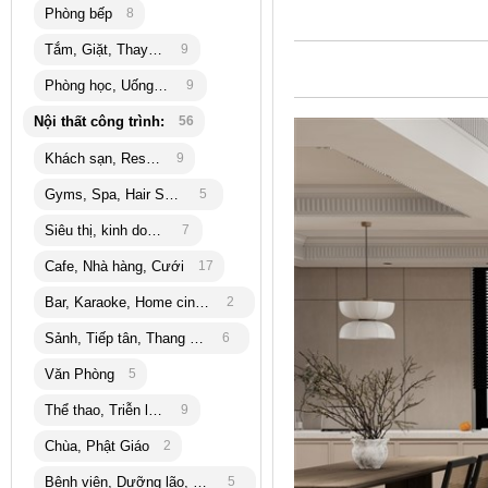
Phòng bếp
8
Tắm, Giặt, Thay đồ
9
Phòng học, Uống trà
9
Nội thất công trình:
56
Khách sạn, Resort
9
Gyms, Spa, Hair Salon
5
Siêu thị, kinh doanh
7
Cafe, Nhà hàng, Cưới
17
Bar, Karaoke, Home cinema
2
Sảnh, Tiếp tân, Thang máy
6
Văn Phòng
5
Thể thao, Triễn lãm
9
Chùa, Phật Giáo
2
Bệnh viện, Dưỡng lão, bank
5