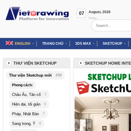
Skip
to
August
,
2026
content
07
Friday
Search
for:
ENGLISH
TRANG CHỦ
3DS MAX
SKETCHUP
THƯ VIỆN SKETCHUP
SKETCHUP HOME INTE
Thư viện Sketchup mới
258
Phong cách:
Châu Âu, Tân cổ
7
Hiện đại, tối giản
6
Pháp, Nhật Bản
7
Sang trọng, Ý
6