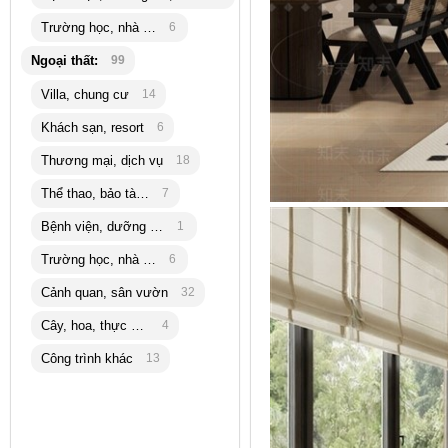
Trường học, nhà trẻ
6
Ngoại thất:
99
Villa, chung cư
14
Khách sạn, resort
6
Thương mại, dịch vụ
18
Thể thao, bảo tàng
7
Bệnh viện, dưỡng lão
1
Trường học, nhà trẻ
6
Cảnh quan, sân vườn
32
Cây, hoa, thực vật
4
Công trình khác
13