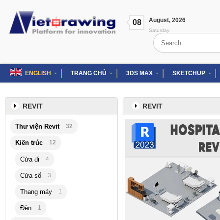
Skip
to
August
,
2026
content
08
Saturday
Search
for:
ENGLISH
TRANG CHỦ
3DS MAX
SKETCHUP
REVIT
REVIT
Thư viện Revit
32
Kiến trúc
12
Cửa đi
4
Cửa sổ
3
Thang máy
1
Đèn
1