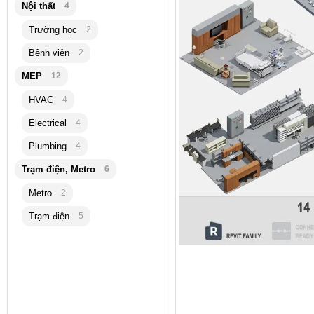
Nội thất
4
Trường học
2
Bệnh viện
2
MEP
12
HVAC
4
Electrical
4
Plumbing
4
Trạm điện, Metro
6
Metro
2
Trạm điện
5