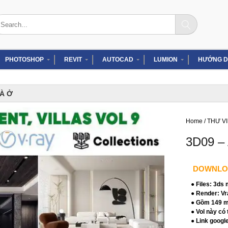
arch
:
PHOTOSHOP
REVIT
AUTOCAD
LUMION
HƯỚNG D
HÀ Ở
Home
/
THƯ V
3D09 –
DOWNLO
● Files: 3ds
● Render: Vr
● Gồm 149 mo
● Vol này có
● Link googl