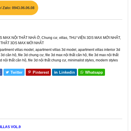
S MAX NỘI THẤT NHÀ Ở
,
Chung cư, villas
,
THƯ VIỆN 3DS MAX MỚI NHẤT
,
 THẤT 3DS MAX MỚI NHẤT
partment villas model
,
apartment villas 3d model
,
apartment villas interior 3d
e 3d căn hộ
,
file 3d chung cư
,
file 3d max nội thất căn hộ
,
file 3d max nội thất
3d nội thất căn hộ
,
file 3d nội thất chung cư
,
minimalist styles
,
modern styles
k
Twitter
Pinterest
Linkedin
Whatsapp
ILLAS VOL.9