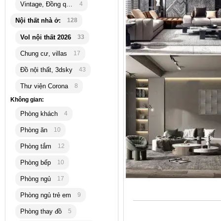
Vintage, Đồng quê
4
Nội thất nhà ở:
128
Vol nội thất 2026
33
Chung cư, villas
17
Đồ nội thất, 3dsky
43
Thư viện Corona
8
Không gian:
Phòng khách
4
Phòng ăn
10
Phòng tắm
12
Phòng bếp
10
Phòng ngủ
17
Phòng ngủ trẻ em
9
Phòng thay đồ
5