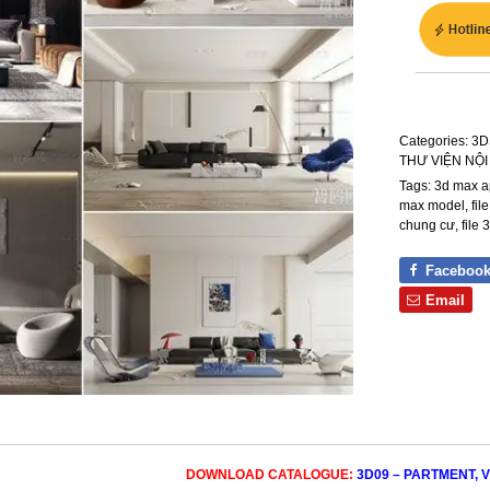
Categories:
3D
THƯ VIỆN NỘI
Tags:
3d max a
max model
,
fil
chung cư
,
file 
Faceboo
Email
DOWNLOAD CATALOGUE:
3D09 – PARTMENT, V