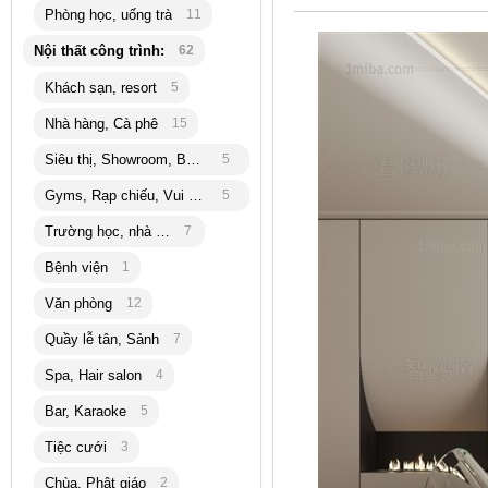
Phòng học, uống trà
11
Nội thất công trình:
62
Khách sạn, resort
5
Nhà hàng, Cà phê
15
Siêu thị, Showroom, Bán lẽ
5
Gyms, Rạp chiếu, Vui chơi
5
Trường học, nhà trẻ
7
Bệnh viện
1
Văn phòng
12
Quầy lễ tân, Sảnh
7
Spa, Hair salon
4
Bar, Karaoke
5
Tiệc cưới
3
Chùa, Phật giáo
2