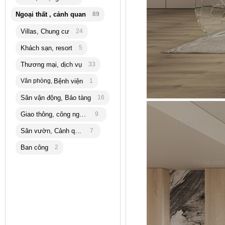
Ngoại thất , cảnh quan
89
Villas, Chung cư
24
Khách sạn, resort
5
Thương mại, dịch vụ
33
Văn phòng,
Bệnh viện
1
Sân vận động, Bảo tàng
16
Giao thông, công nghiệp
9
Sân vườn, Cảnh quan
7
Ban công
2