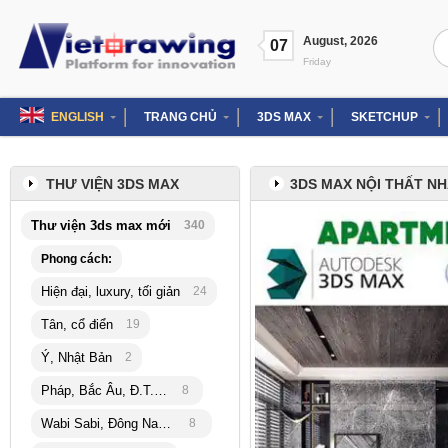
Skip
to
Se
August
,
2026
content
07
for
Friday
ENGLISH
TRANG CHỦ
3DS MAX
SKETCHUP
THƯ VIỆN 3DS MAX
3DS MAX NỘI THẤT N
Thư viện 3ds max mới
340
Phong cách:
Hiện đại, luxury, tối giản
24
Tân, cổ điển
19
Ý, Nhật Bản
2
Pháp, Bắc Âu, Đ.T.Hải
8
Wabi Sabi, Đông Nam Á
8