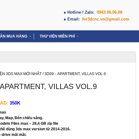
● Hotline / Zalo:
0943.06.06.08
● Email:
for3dcnc.vn@gmail.com
ẪN MUA HÀNG
THƯ VIỆN MIỄN PHÍ
IỆN 3DS MAX MỚI NHẤT
/ 3D09 – APARTMENT, VILLAS VOL.9
 APARTMENT, VILLAS VOL.9
AD:
350K
 max
ay, Map, Đèn chiếu sáng.
dels Files max – 28,4 GB zip file
 thể dùng 3ds max version từ 2014-2016.
e drive mãi mãi.