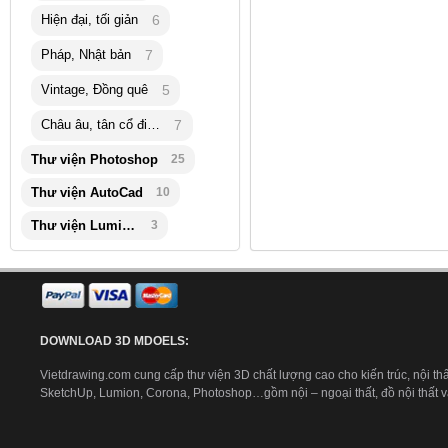
Hiện đại, tối giản
6
Pháp, Nhật bản
7
Vintage, Đồng quê
5
Châu âu, tân cổ điển
7
Thư viện Photoshop
25
Thư viện AutoCad
10
Thư viện Lumion
3
DOWNLOAD 3D MDOELS:
Vietdrawing.com cung cấp thư viện 3D chất lượng cao cho kiến trúc, nội thấ
SketchUp, Lumion, Corona, Photoshop…gồm nội – ngoại thất, đồ nội thất và