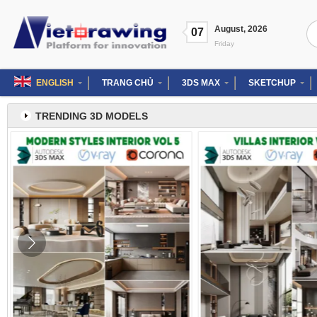
Skip
to
Se
August
,
2026
content
07
for
Friday
ENGLISH
TRANG CHỦ
3DS MAX
SKETCHUP
TRENDING 3D MODELS