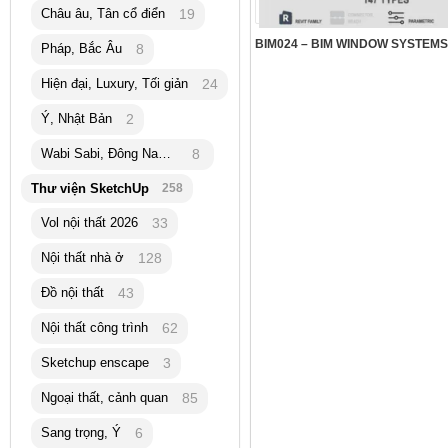
Châu âu, Tân cổ điển
19
Pháp, Bắc Âu
8
Hiện đại, Luxury, Tối giản
24
Ý, Nhật Bản
2
Wabi Sabi, Đông Nam Á
8
Thư viện SketchUp
258
Vol nội thất 2026
33
Nội thất nhà ở
128
Đồ nội thất
43
Nội thất công trình
62
Sketchup enscape
3
Ngoại thất, cảnh quan
85
Sang trọng, Ý
6