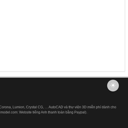
 Corona, Lumion, Crystal CG, … AutoCAD và thư viện 3D miễn phí dành cho
3dmodel.com: Website tiếng Anh thanh toán bằng Paypal).