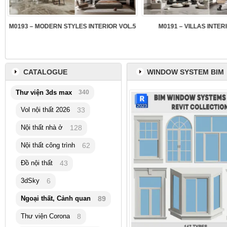
3
M0193 – MODERN STYLES INTERIOR VOL.5
M0191 – VILLAS INTER
CATALOGUE
WINDOW SYSTEM BIM
Thư viện 3ds max
340
Vol nội thất 2026
33
Nội thất nhà ở
128
Nội thất công trình
62
Đồ nội thất
43
3dSky
6
Ngoại thất, Cảnh quan
89
Thư viện Corona
8