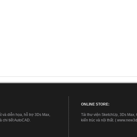
ONLINE STORE:
t và diễn họa, hỗ trợ 3Ds Max,
Tải thư viện SketchUp, 3Ds Max,
 chi tiết AutoCAD.
kiến trúc và nội thất. ( www.new