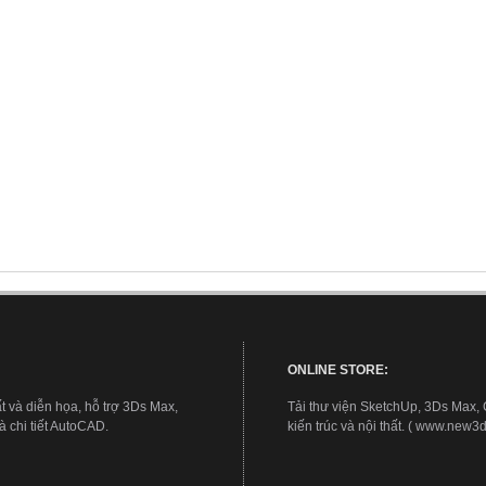
ONLINE STORE:
t và diễn họa, hỗ trợ 3Ds Max,
Tải thư viện SketchUp, 3Ds Max,
 chi tiết AutoCAD.
kiến trúc và nội thất. ( www.new