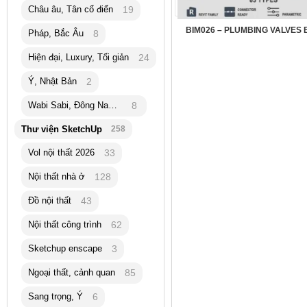
Châu âu, Tân cổ điển
19
BIM026 – PLUMBING VALVES B
Pháp, Bắc Âu
8
Hiện đại, Luxury, Tối giản
24
Ý, Nhật Bản
2
Wabi Sabi, Đông Nam Á
8
Thư viện SketchUp
258
Vol nội thất 2026
33
Nội thất nhà ở
128
Đồ nội thất
43
Nội thất công trình
62
Sketchup enscape
3
Ngoại thất, cảnh quan
85
Sang trọng, Ý
6