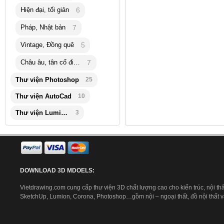
Hiện đại, tối giản
6
Pháp, Nhật bản
7
Vintage, Đồng quê
5
Châu âu, tân cổ điển
7
Thư viện Photoshop
25
Thư viện AutoCad
10
Thư viện Lumion
3
DOWNLOAD 3D MDOELS:
Vietdrawing.com cung cấp thư viện 3D chất lượng cao cho kiến trúc, nội thấ
SketchUp, Lumion, Corona, Photoshop…gồm nội – ngoại thất, đồ nội thất và