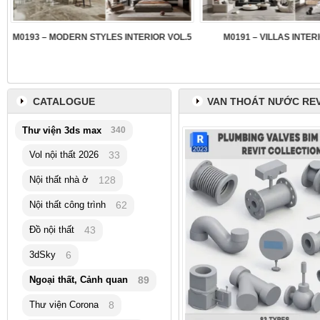
3
M0193 – MODERN STYLES INTERIOR VOL.5
M0191 – VILLAS INTER
CATALOGUE
VAN THOÁT NƯỚC REV
Thư viện 3ds max
340
Vol nội thất 2026
33
Nội thất nhà ở
128
Nội thất công trình
62
Đồ nội thất
43
3dSky
6
Ngoại thất, Cảnh quan
89
Thư viện Corona
8