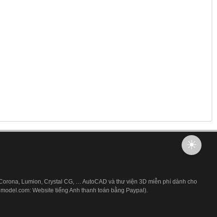
 Corona, Lumion, Crystal CG, … AutoCAD và thư viện 3D miễn phí dành cho
3dmodel.com: Website tiếng Anh thanh toán bằng Paypal).