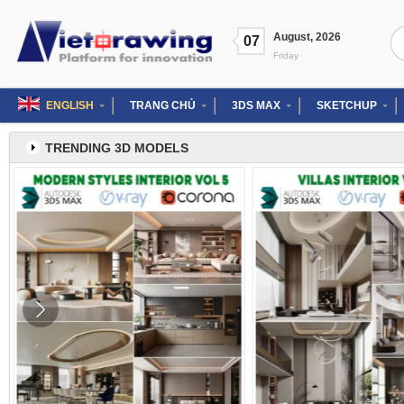
Skip
to
Se
August
,
2026
content
07
for
Friday
ENGLISH
TRANG CHỦ
3DS MAX
SKETCHUP
TRENDING 3D MODELS