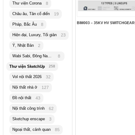
Thư viện Corona
8
Châu âu, Tân cổ điển
19
Pháp, Bắc Âu
8
Hiện đại, Luxury, Tối giản
23
Ý, Nhật Bản
2
Wabi Sabi, Đông Nam Á
8
Thư viện SketchUp
258
Vol nội thất 2026
32
Nội thất nhà ở
127
Đồ nội thất
43
Nội thất công trình
62
Sketchup enscape
3
Ngoại thất, cảnh quan
85