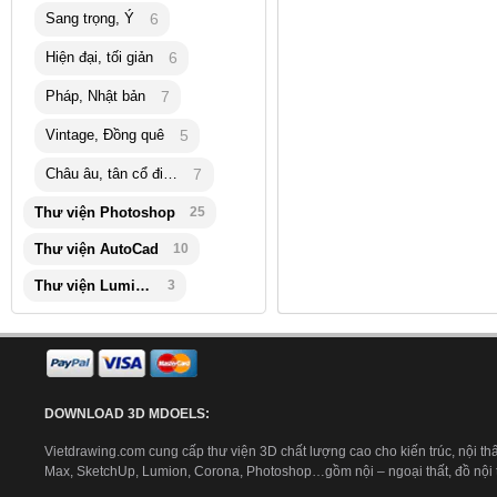
Sang trọng, Ý
6
Hiện đại, tối giản
6
Pháp, Nhật bản
7
Vintage, Đồng quê
5
Châu âu, tân cổ điển
7
Thư viện Photoshop
25
Thư viện AutoCad
10
Thư viện Lumion
3
DOWNLOAD 3D MDOELS:
Vietdrawing.com cung cấp thư viện 3D chất lượng cao cho kiến trúc, nội thấ
Max, SketchUp, Lumion, Corona, Photoshop…gồm nội – ngoại thất, đồ nội th