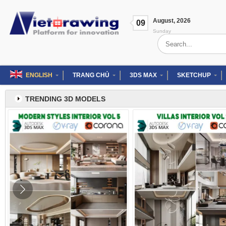
Skip
to
August
,
2026
content
09
Sunday
Search
for:
ENGLISH
TRANG CHỦ
3DS MAX
SKETCHUP
TRENDING 3D MODELS