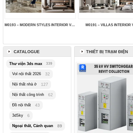
M0193 – MODERN STYLES INTERIOR VOL.5
M0191 – VILLAS INTERIOR 
CATALOGUE
THIẾT BỊ TRẠM ĐIỆN
Thư viện 3ds max
339
Vol nội thất 2026
32
Nội thất nhà ở
127
Nội thất công trình
62
Đồ nội thất
43
3dSky
6
Ngoại thất, Cảnh quan
89