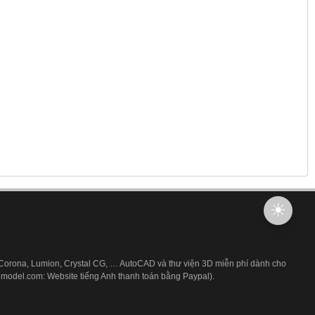
 Corona, Lumion, Crystal CG, … AutoCAD và thư viện 3D miễn phí dành cho
3dmodel.com: Website tiếng Anh thanh toán bằng Paypal).