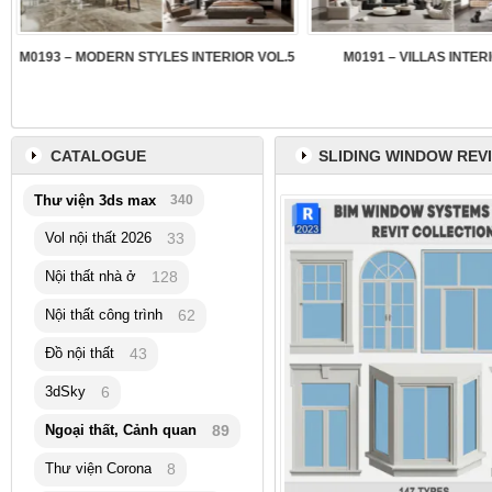
3
M0193 – MODERN STYLES INTERIOR VOL.5
M0191 – VILLAS INTER
CATALOGUE
SLIDING WINDOW REV
Thư viện 3ds max
340
Vol nội thất 2026
33
Nội thất nhà ở
128
Nội thất công trình
62
Đồ nội thất
43
3dSky
6
Ngoại thất, Cảnh quan
89
Thư viện Corona
8