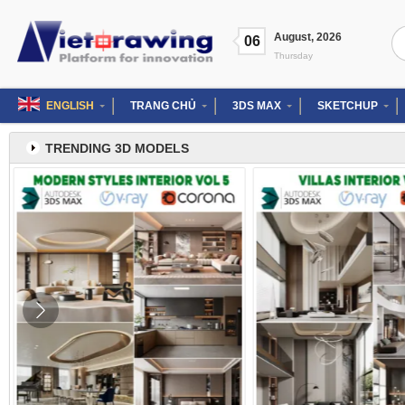
Skip
to
Se
August
,
2026
content
06
for
Thursday
ENGLISH
TRANG CHỦ
3DS MAX
SKETCHUP
TRENDING 3D MODELS