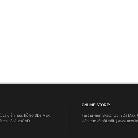
ONLINE STORE:
t và diễn họa, hỗ trợ 3Ds Max,
Tải thư viện SketchUp, 3Ds Max,
 chi tiết AutoCAD.
kiến trúc và nội thất. ( www.new