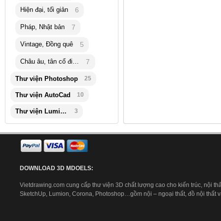
Hiện đại, tối giản
6
Pháp, Nhật bản
7
Vintage, Đồng quê
5
Châu âu, tân cổ điển
7
Thư viện Photoshop
25
Thư viện AutoCad
10
Thư viện Lumion
3
DOWNLOAD 3D MDOELS:
Vietdrawing.com cung cấp thư viện 3D chất lượng cao cho kiến trúc, nội thấ
SketchUp, Lumion, Corona, Photoshop…gồm nội – ngoại thất, đồ nội thất và