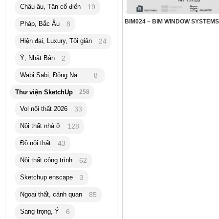
Châu âu, Tân cổ điển
19
Pháp, Bắc Âu
8
Hiện đại, Luxury, Tối giản
24
Ý, Nhật Bản
2
Wabi Sabi, Đông Nam Á
8
Thư viện SketchUp
258
Vol nội thất 2026
33
Nội thất nhà ở
128
Đồ nội thất
43
Nội thất công trình
62
Sketchup enscape
3
Ngoại thất, cảnh quan
85
Sang trọng, Ý
6