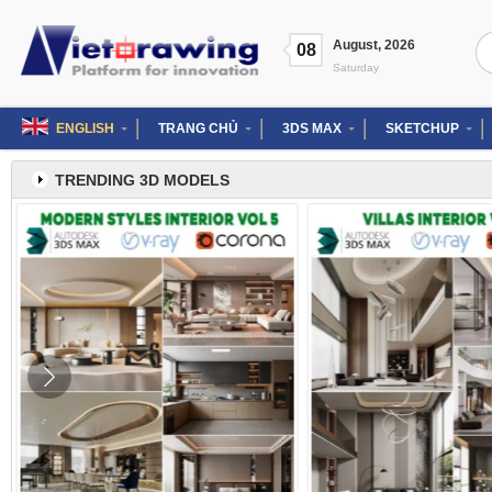
Skip
to
Se
August
,
2026
content
08
for
Saturday
ENGLISH
TRANG CHỦ
3DS MAX
SKETCHUP
TRENDING 3D MODELS