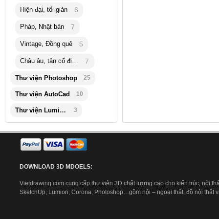
Hiện đại, tối giản
6
Pháp, Nhật bản
7
Vintage, Đồng quê
5
Châu âu, tân cổ điển
7
Thư viện Photoshop
25
Thư viện AutoCad
10
Thư viện Lumion
3
DOWNLOAD 3D MDOELS:
Vietdrawing.com cung cấp thư viện 3D chất lượng cao cho kiến trúc, nội thấ
SketchUp, Lumion, Corona, Photoshop…gồm nội – ngoại thất, đồ nội thất và