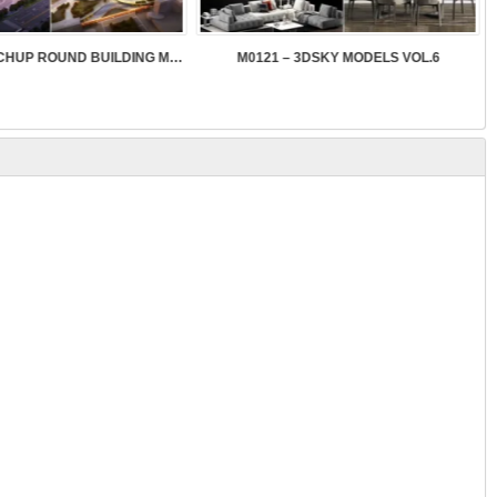
SK089 – SKETCHUP ROUND BUILDING MODELS
M0121 – 3DSKY MODELS VOL.6