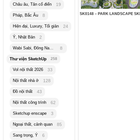
Châu âu, Tân cổ điển
19
Pháp, Bắc Âu
8
Hiện đại, Luxury, Tối giản
24
Ý, Nhật Bản
2
Wabi Sabi, Đông Nam Á
8
Thư viện SketchUp
258
Vol nội thất 2026
33
Nội thất nhà ở
128
Đồ nội thất
43
Nội thất công trình
62
Sketchup enscape
3
Ngoại thất, cảnh quan
85
Sang trọng, Ý
6