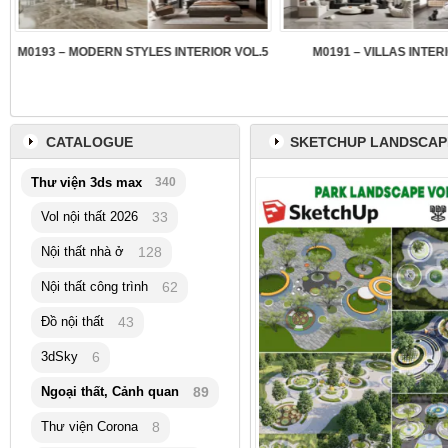
3
M0193 – MODERN STYLES INTERIOR VOL.5
M0191 – VILLAS INTER
CATALOGUE
SKETCHUP LANDSCAP
Thư viện 3ds max
340
Vol nội thất 2026
33
Nội thất nhà ở
128
Nội thất công trình
62
Đồ nội thất
43
3dSky
6
Ngoại thất, Cảnh quan
89
Thư viện Corona
8