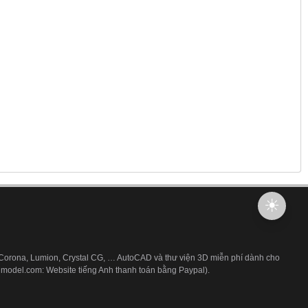
 Corona, Lumion, Crystal CG, … AutoCAD và thư viện 3D miễn phí dành cho
3dmodel.com: Website tiếng Anh thanh toán bằng Paypal).