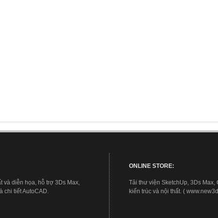
ONLINE STORE:
t và diễn họa, hỗ trợ 3Ds Max,
Tải thư viện SketchUp, 3Ds Max,
 chi tiết AutoCAD.
kiến trúc và nội thất. ( www.new