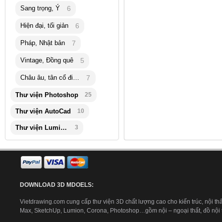
Sang trọng, Ý
6
Hiện đại, tối giản
6
Pháp, Nhật bản
7
Vintage, Đồng quê
5
Châu âu, tân cổ điển
7
Thư viện Photoshop
25
Thư viện AutoCad
10
Thư viện Lumion
3
DOWNLOAD 3D MDOELS:
Vietdrawing.com cung cấp thư viện 3D chất lượng cao cho kiến trúc, nội thấ
Max, SketchUp, Lumion, Corona, Photoshop…gồm nội – ngoại thất, đồ nội th