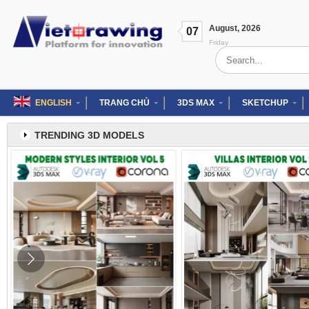
Skip
to
August
,
2026
content
07
Friday
Search
for:
ENGLISH
TRANG CHỦ
3DS MAX
SKETCHUP
TRENDING 3D MODELS