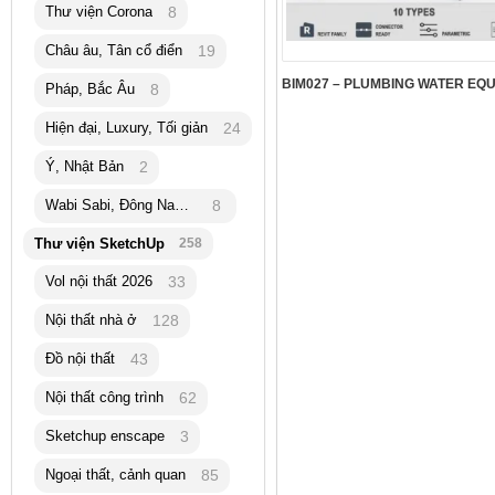
Thư viện Corona
8
Châu âu, Tân cổ điển
19
Pháp, Bắc Âu
8
Hiện đại, Luxury, Tối giản
24
Ý, Nhật Bản
2
Wabi Sabi, Đông Nam Á
8
Thư viện SketchUp
258
Vol nội thất 2026
33
Nội thất nhà ở
128
Đồ nội thất
43
Nội thất công trình
62
Sketchup enscape
3
Ngoại thất, cảnh quan
85