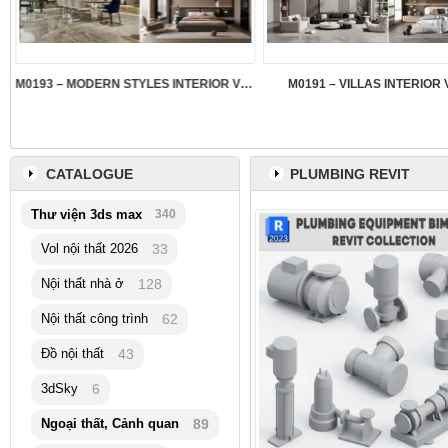
M0193 – MODERN STYLES INTERIOR VOL.5
M0191 – VILLAS INTERIOR 
CATALOGUE
PLUMBING REVIT
Thư viện 3ds max
340
Vol nội thất 2026
33
Nội thất nhà ở
128
Nội thất công trình
62
Đồ nội thất
43
3dSky
6
Ngoại thất, Cảnh quan
89