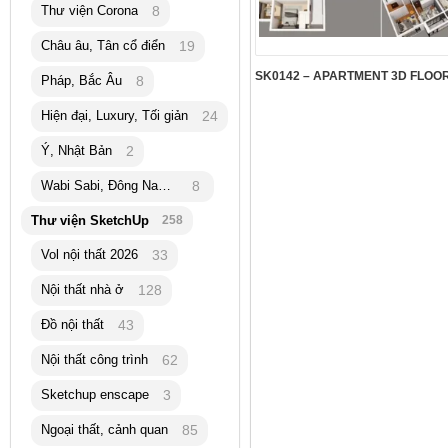
Thư viện Corona
8
Châu âu, Tân cổ điển
19
Pháp, Bắc Âu
8
Hiện đại, Luxury, Tối giản
24
Ý, Nhật Bản
2
Wabi Sabi, Đông Nam Á
8
Thư viện SketchUp
258
Vol nội thất 2026
33
Nội thất nhà ở
128
Đồ nội thất
43
Nội thất công trình
62
Sketchup enscape
3
Ngoại thất, cảnh quan
85