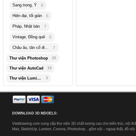
Sang trọng, Ý
6
Hiện đại, tối giản
6
Pháp, Nhật bản
7
Vintage, Đồng quê
5
Châu âu, tân cổ điển
7
Thư viện Photoshop
25
Thư viện AutoCad
10
Thư viện Lumion
3
DOWNLOAD 3D MDOELS:
Vietdrawing.com cung cấp thư viện 3D chất lượng cao cho kiến trúc, nội thấ
Max, SketchUp, Lumion, Corona, Photoshop…gồm nội – ngoại thất, đồ nội th