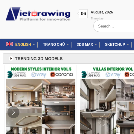
Skip
to
August
,
2026
content
06
Thursday
Search
for:
ENGLISH
TRANG CHỦ
3DS MAX
SKETCHUP
TRENDING 3D MODELS