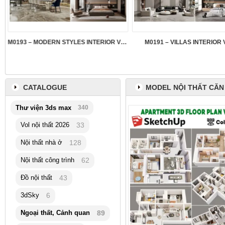
M0193 – MODERN STYLES INTERIOR VOL.5
M0191 – VILLAS INTERIOR 
CATALOGUE
MODEL NỘI THẤT CĂN
Thư viện 3ds max
340
Vol nội thất 2026
33
Nội thất nhà ở
128
Nội thất công trình
62
Đồ nội thất
43
3dSky
6
Ngoại thất, Cảnh quan
89