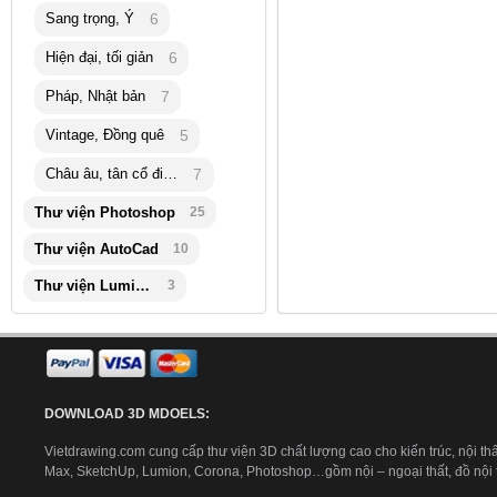
Sang trọng, Ý
6
Hiện đại, tối giản
6
Pháp, Nhật bản
7
Vintage, Đồng quê
5
Châu âu, tân cổ điển
7
Thư viện Photoshop
25
Thư viện AutoCad
10
Thư viện Lumion
3
DOWNLOAD 3D MDOELS:
Vietdrawing.com cung cấp thư viện 3D chất lượng cao cho kiến trúc, nội thấ
Max, SketchUp, Lumion, Corona, Photoshop…gồm nội – ngoại thất, đồ nội th