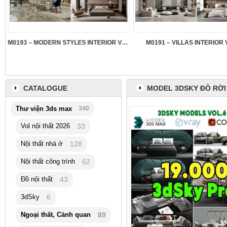
M0193 – MODERN STYLES INTERIOR VOL.5
M0191 – VILLAS INTERIOR 
CATALOGUE
MODEL 3DSKY ĐỒ RỜI
Thư viện 3ds max
340
Vol nội thất 2026
33
Nội thất nhà ở
128
Nội thất công trình
62
Đồ nội thất
43
3dSky
6
Ngoại thất, Cảnh quan
89