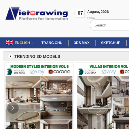
Skip
to
August
,
2026
content
07
Friday
Search
for:
ENGLISH
TRANG CHỦ
3DS MAX
SKETCHUP
TRENDING 3D MODELS