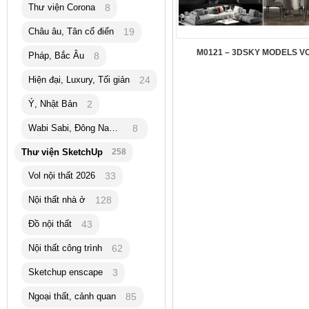
Thư viện Corona
8
Châu âu, Tân cổ điển
19
M0121 – 3DSKY MODELS VO
Pháp, Bắc Âu
8
Hiện đại, Luxury, Tối giản
24
Ý, Nhật Bản
2
Wabi Sabi, Đông Nam Á
8
Thư viện SketchUp
258
Vol nội thất 2026
33
Nội thất nhà ở
128
Đồ nội thất
43
Nội thất công trình
62
Sketchup enscape
3
Ngoại thất, cảnh quan
85