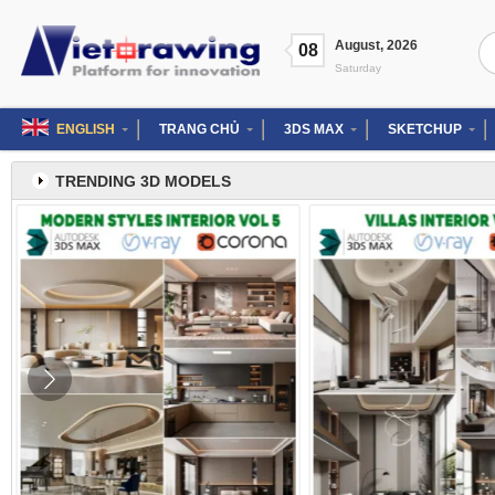
Skip
to
Se
August
,
2026
content
08
for
Saturday
ENGLISH
TRANG CHỦ
3DS MAX
SKETCHUP
TRENDING 3D MODELS