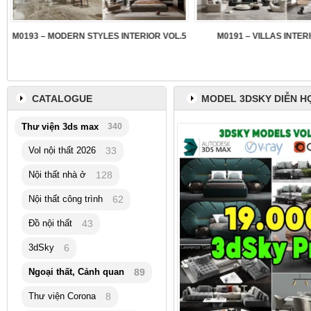
3
M0193 – MODERN STYLES INTERIOR VOL.5
M0191 – VILLAS INTER
CATALOGUE
MODEL 3DSKY DIỄN H
Thư viện 3ds max
340
Vol nội thất 2026
33
Nội thất nhà ở
128
Nội thất công trình
62
Đồ nội thất
43
3dSky
6
Ngoại thất, Cảnh quan
89
Thư viện Corona
8