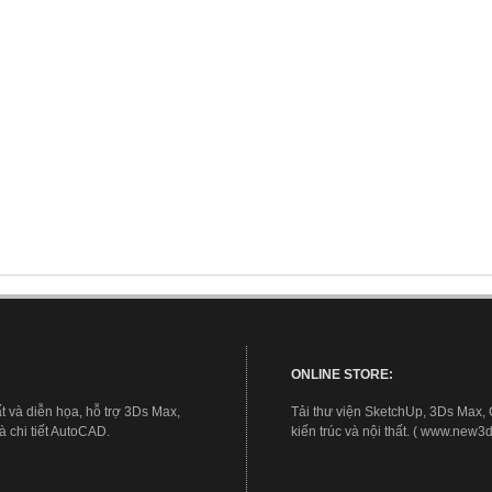
ONLINE STORE:
t và diễn họa, hỗ trợ 3Ds Max,
Tải thư viện SketchUp, 3Ds Max,
 chi tiết AutoCAD.
kiến trúc và nội thất. ( www.new