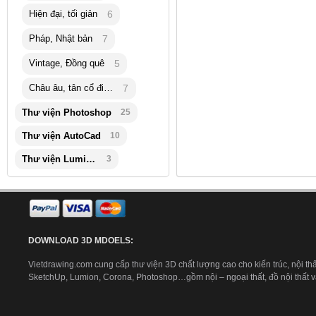
Hiện đại, tối giản
6
Pháp, Nhật bản
7
Vintage, Đồng quê
5
Châu âu, tân cổ điển
7
Thư viện Photoshop
25
Thư viện AutoCad
10
Thư viện Lumion
3
DOWNLOAD 3D MDOELS:
Vietdrawing.com cung cấp thư viện 3D chất lượng cao cho kiến trúc, nội thấ
SketchUp, Lumion, Corona, Photoshop…gồm nội – ngoại thất, đồ nội thất và