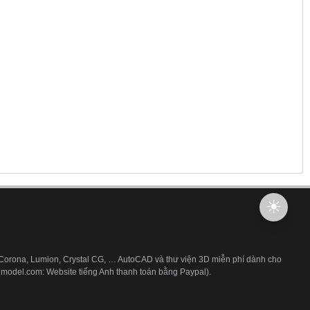
 Corona, Lumion, Crystal CG, … AutoCAD và thư viện 3D miễn phí dành cho
3dmodel.com: Website tiếng Anh thanh toán bằng Paypal).