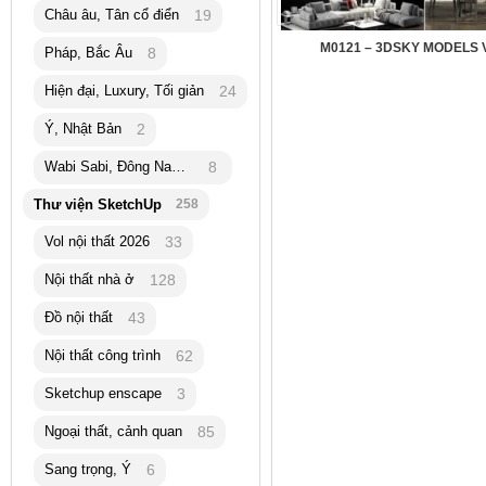
Châu âu, Tân cổ điển
19
M0121 – 3DSKY MODELS 
Pháp, Bắc Âu
8
Hiện đại, Luxury, Tối giản
24
Ý, Nhật Bản
2
Wabi Sabi, Đông Nam Á
8
Thư viện SketchUp
258
Vol nội thất 2026
33
Nội thất nhà ở
128
Đồ nội thất
43
Nội thất công trình
62
Sketchup enscape
3
Ngoại thất, cảnh quan
85
Sang trọng, Ý
6