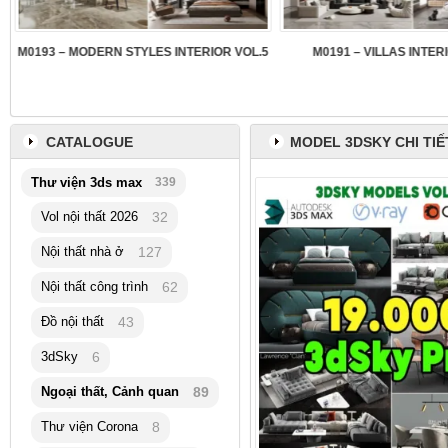
3
M0193 – MODERN STYLES INTERIOR VOL.5
M0191 – VILLAS INTER
CATALOGUE
MODEL 3DSKY CHI TIẾ
Thư viện 3ds max
339
Vol nội thất 2026
32
Nội thất nhà ở
127
Nội thất công trình
62
Đồ nội thất
43
3dSky
6
Ngoại thất, Cảnh quan
89
Thư viện Corona
8