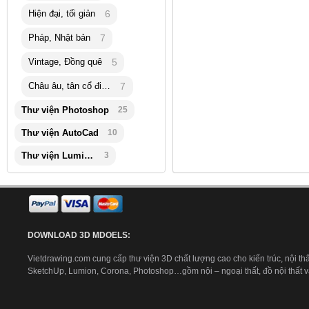
Hiện đại, tối giản
6
Pháp, Nhật bản
7
Vintage, Đồng quê
5
Châu âu, tân cổ điển
7
Thư viện Photoshop
25
Thư viện AutoCad
10
Thư viện Lumion
3
DOWNLOAD 3D MDOELS:
Vietdrawing.com cung cấp thư viện 3D chất lượng cao cho kiến trúc, nội thấ
SketchUp, Lumion, Corona, Photoshop…gồm nội – ngoại thất, đồ nội thất và