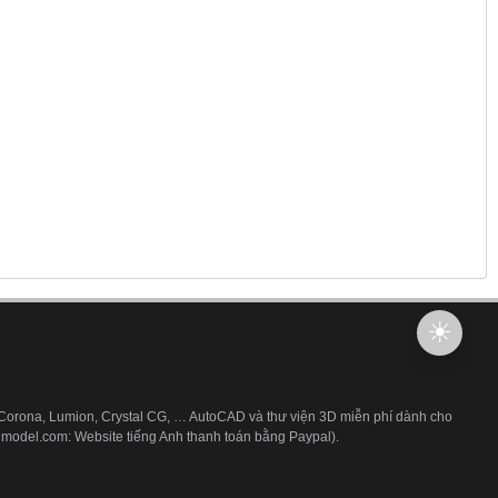
 Corona, Lumion, Crystal CG, … AutoCAD và thư viện 3D miễn phí dành cho
3dmodel.com: Website tiếng Anh thanh toán bằng Paypal).