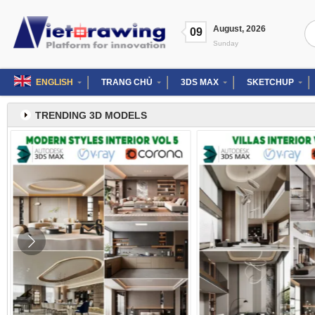
Skip
to
Se
August
,
2026
content
09
for
Sunday
ENGLISH
TRANG CHỦ
3DS MAX
SKETCHUP
TRENDING 3D MODELS