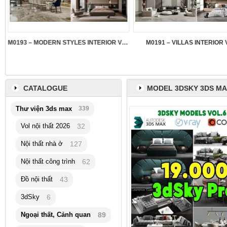
M0193 – MODERN STYLES INTERIOR VOL.5
M0191 – VILLAS INTERIOR 
CATALOGUE
MODEL 3DSKY 3DS M
Thư viện 3ds max
339
Vol nội thất 2026
32
Nội thất nhà ở
127
Nội thất công trình
62
Đồ nội thất
43
3dSky
6
Ngoại thất, Cảnh quan
89