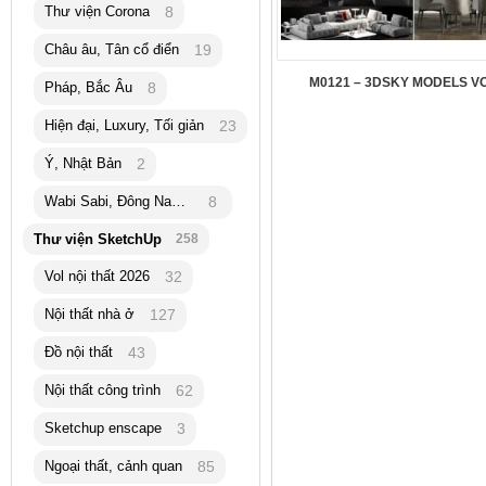
Thư viện Corona
8
Châu âu, Tân cổ điển
19
M0121 – 3DSKY MODELS VO
Pháp, Bắc Âu
8
Hiện đại, Luxury, Tối giản
23
Ý, Nhật Bản
2
Wabi Sabi, Đông Nam Á
8
Thư viện SketchUp
258
Vol nội thất 2026
32
Nội thất nhà ở
127
Đồ nội thất
43
Nội thất công trình
62
Sketchup enscape
3
Ngoại thất, cảnh quan
85