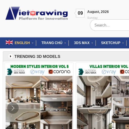
Skip
to
August
,
2026
content
09
Sunday
Search
for:
ENGLISH
TRANG CHỦ
3DS MAX
SKETCHUP
TRENDING 3D MODELS