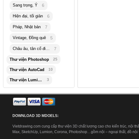
Sang trọng, Ý
6
Hiện đại, tối giản
6
Pháp, Nhật bản
7
Vintage, Đồng quê
5
Châu âu, tân cổ điển
7
Thư viện Photoshop
25
Thư viện AutoCad
10
Thư viện Lumion
3
DOWNLOAD 3D MDOELS:
Vietdrawing.com cung cấp thư viện 3D chất lượng cao cho kiến trúc, nội thấ
Max, SketchUp, Lumion, Corona, Photoshop…gồm nội – ngoại thất, đồ nội th