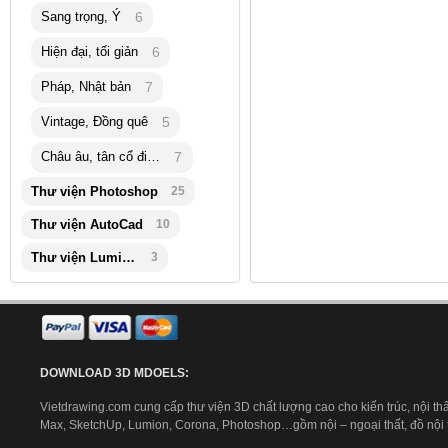
Sang trọng, Ý
6
Hiện đại, tối giản
6
Pháp, Nhật bản
7
Vintage, Đồng quê
5
Châu âu, tân cổ điển
7
Thư viện Photoshop
25
Thư viện AutoCad
10
Thư viện Lumion
3
DOWNLOAD 3D MDOELS:
Vietdrawing.com cung cấp thư viện 3D chất lượng cao cho kiến trúc, nội thấ
Max, SketchUp, Lumion, Corona, Photoshop…gồm nội – ngoại thất, đồ nội th