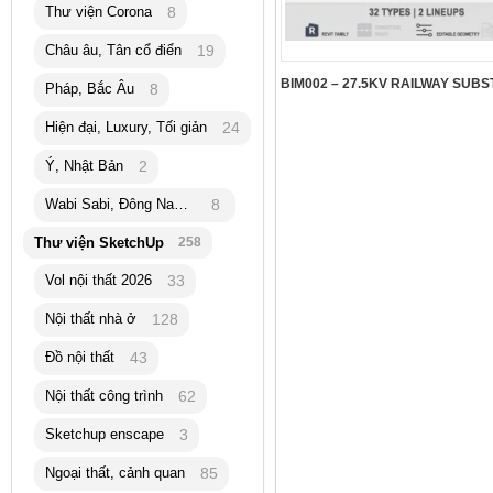
Thư viện Corona
8
Châu âu, Tân cổ điển
19
Pháp, Bắc Âu
8
Hiện đại, Luxury, Tối giản
24
Ý, Nhật Bản
2
Wabi Sabi, Đông Nam Á
8
Thư viện SketchUp
258
Vol nội thất 2026
33
Nội thất nhà ở
128
Đồ nội thất
43
Nội thất công trình
62
Sketchup enscape
3
Ngoại thất, cảnh quan
85