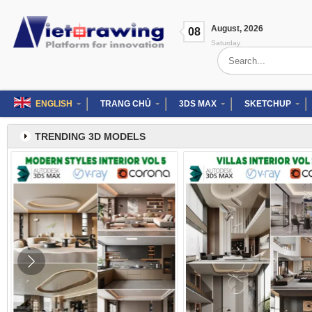
Skip
to
August
,
2026
content
08
Saturday
Search
for:
ENGLISH
TRANG CHỦ
3DS MAX
SKETCHUP
TRENDING 3D MODELS