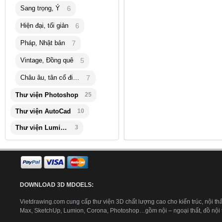
Sang trọng, Ý
6
Hiện đại, tối giản
6
Pháp, Nhật bản
7
Vintage, Đồng quê
5
Châu âu, tân cổ điển
7
Thư viện Photoshop
25
Thư viện AutoCad
10
Thư viện Lumion
3
DOWNLOAD 3D MDOELS:
Vietdrawing.com cung cấp thư viện 3D chất lượng cao cho kiến trúc, nội thấ
Max, SketchUp, Lumion, Corona, Photoshop…gồm nội – ngoại thất, đồ nội th