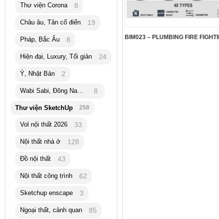
Thư viện Corona
8
Châu âu, Tân cổ điển
19
Pháp, Bắc Âu
8
Hiện đại, Luxury, Tối giản
24
Ý, Nhật Bản
2
Wabi Sabi, Đông Nam Á
8
Thư viện SketchUp
258
Vol nội thất 2026
33
Nội thất nhà ở
128
Đồ nội thất
43
Nội thất công trình
62
Sketchup enscape
3
Ngoại thất, cảnh quan
85