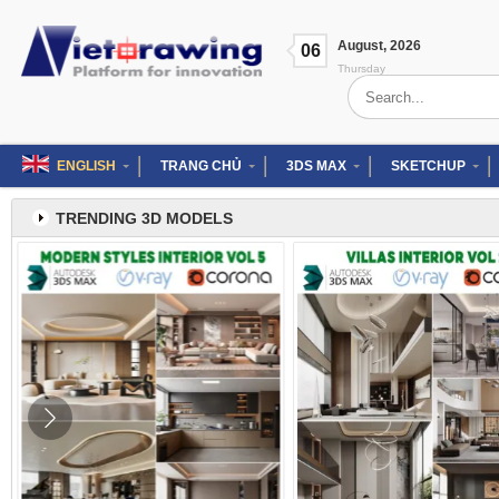
Skip
to
August
,
2026
content
06
Thursday
Search
for:
ENGLISH
TRANG CHỦ
3DS MAX
SKETCHUP
TRENDING 3D MODELS