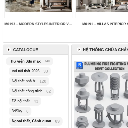
M0193 – MODERN STYLES INTERIOR VOL.5
M0191 – VILLAS INTERIOR 
CATALOGUE
HỆ THỐNG CHỮA CHÁY
Thư viện 3ds max
340
Vol nội thất 2026
33
Nội thất nhà ở
128
Nội thất công trình
62
Đồ nội thất
43
3dSky
6
Ngoại thất, Cảnh quan
89