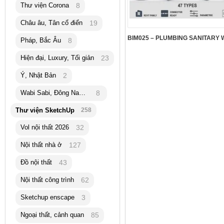
Thư viện Corona
8
Châu âu, Tân cổ điển
19
Pháp, Bắc Âu
8
Hiện đại, Luxury, Tối giản
23
Ý, Nhật Bản
2
Wabi Sabi, Đông Nam Á
8
Thư viện SketchUp
258
Vol nội thất 2026
32
Nội thất nhà ở
127
Đồ nội thất
43
Nội thất công trình
62
Sketchup enscape
3
Ngoại thất, cảnh quan
85