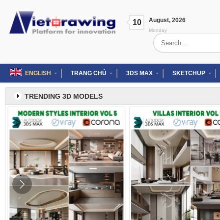
Skip
to
August
,
2026
content
10
Monday
Search
for:
ENGLISH
TRANG CHỦ
3DS MAX
SKETCHUP
TRENDING 3D MODELS