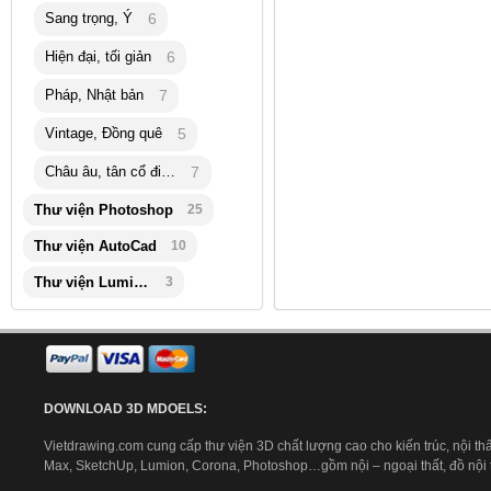
Sang trọng, Ý
6
Hiện đại, tối giản
6
Pháp, Nhật bản
7
Vintage, Đồng quê
5
Châu âu, tân cổ điển
7
Thư viện Photoshop
25
Thư viện AutoCad
10
Thư viện Lumion
3
DOWNLOAD 3D MDOELS:
Vietdrawing.com cung cấp thư viện 3D chất lượng cao cho kiến trúc, nội thấ
Max, SketchUp, Lumion, Corona, Photoshop…gồm nội – ngoại thất, đồ nội th