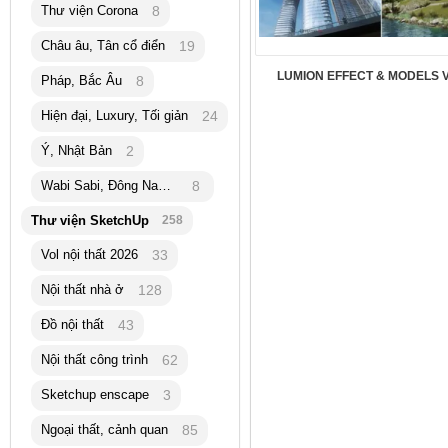
Thư viện Corona
8
Châu âu, Tân cổ điển
19
LUMION EFFECT & MODELS V
Pháp, Bắc Âu
8
Hiện đại, Luxury, Tối giản
24
Ý, Nhật Bản
2
Wabi Sabi, Đông Nam Á
8
Thư viện SketchUp
258
Vol nội thất 2026
33
Nội thất nhà ở
128
Đồ nội thất
43
Nội thất công trình
62
Sketchup enscape
3
Ngoại thất, cảnh quan
85