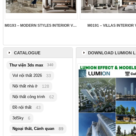
M0193 – MODERN STYLES INTERIOR VOL.5
M0191 – VILLAS INTERIOR 
CATALOGUE
DOWNLOAD LUMION 
Thư viện 3ds max
340
Vol nội thất 2026
33
Nội thất nhà ở
128
Nội thất công trình
62
Đồ nội thất
43
3dSky
6
Ngoại thất, Cảnh quan
89