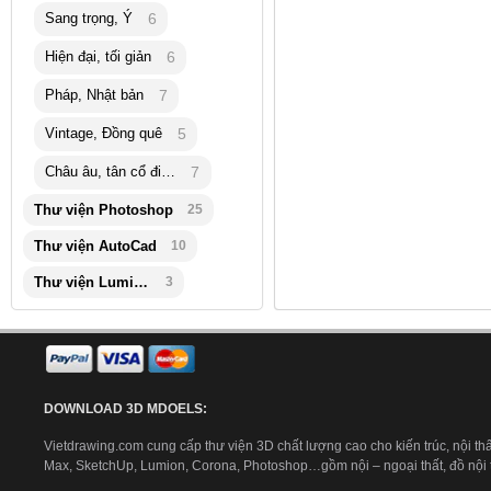
Sang trọng, Ý
6
Hiện đại, tối giản
6
Pháp, Nhật bản
7
Vintage, Đồng quê
5
Châu âu, tân cổ điển
7
Thư viện Photoshop
25
Thư viện AutoCad
10
Thư viện Lumion
3
DOWNLOAD 3D MDOELS:
Vietdrawing.com cung cấp thư viện 3D chất lượng cao cho kiến trúc, nội thấ
Max, SketchUp, Lumion, Corona, Photoshop…gồm nội – ngoại thất, đồ nội th