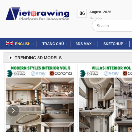
Skip
to
August
,
2026
content
06
Thursday
Search
for:
ENGLISH
TRANG CHỦ
3DS MAX
SKETCHUP
TRENDING 3D MODELS