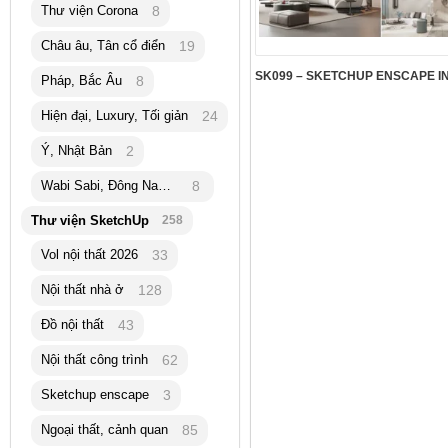
Thư viện Corona
8
Châu âu, Tân cổ điển
19
Pháp, Bắc Âu
8
Hiện đại, Luxury, Tối giản
24
Ý, Nhật Bản
2
Wabi Sabi, Đông Nam Á
8
Thư viện SketchUp
258
Vol nội thất 2026
33
Nội thất nhà ở
128
Đồ nội thất
43
Nội thất công trình
62
Sketchup enscape
3
Ngoại thất, cảnh quan
85