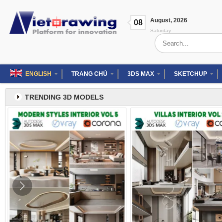
Skip
to
August
,
2026
content
08
Saturday
Search
for:
ENGLISH
TRANG CHỦ
3DS MAX
SKETCHUP
TRENDING 3D MODELS