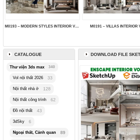
M0193 – MODERN STYLES INTERIOR VOL.5
M0191 – VILLAS INTERIOR 
CATALOGUE
DOWNLOAD FILE SKET
Thư viện 3ds max
340
Vol nội thất 2026
33
Nội thất nhà ở
128
Nội thất công trình
62
Đồ nội thất
43
3dSky
6
Ngoại thất, Cảnh quan
89