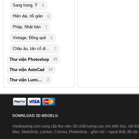
Sang trọng, Ý
6
Hiện đại, tối giản
6
Pháp, Nhật bản
7
Vintage, Đồng quê
5
Châu âu, tân cổ điển
7
Thư viện Photoshop
25
Thư viện AutoCad
10
Thư viện Lumion
3
DOWNLOAD 3D MDOELS:
Vietdrawing.com cung cấp thư viện 3D chất lượng cao cho kiến trúc, nội thấ
Max, SketchUp, Lumion, Corona, Photoshop…gồm nội – ngoại thất, đồ nội th