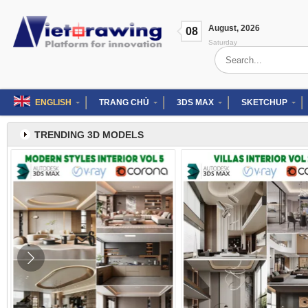
Skip
to
August
,
2026
content
08
Saturday
Search
for:
ENGLISH
TRANG CHỦ
3DS MAX
SKETCHUP
TRENDING 3D MODELS