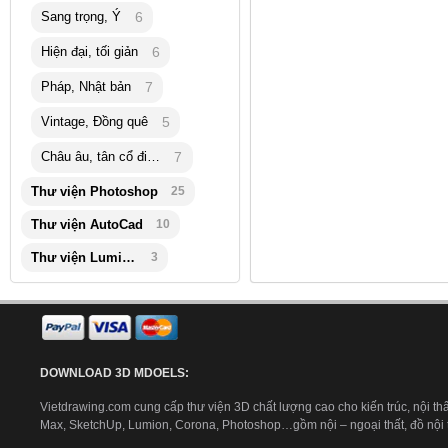
Sang trọng, Ý
6
Hiện đại, tối giản
6
Pháp, Nhật bản
7
Vintage, Đồng quê
5
Châu âu, tân cổ điển
7
Thư viện Photoshop
25
Thư viện AutoCad
10
Thư viện Lumion
3
DOWNLOAD 3D MDOELS:
Vietdrawing.com cung cấp thư viện 3D chất lượng cao cho kiến trúc, nội thấ
Max, SketchUp, Lumion, Corona, Photoshop…gồm nội – ngoại thất, đồ nội th