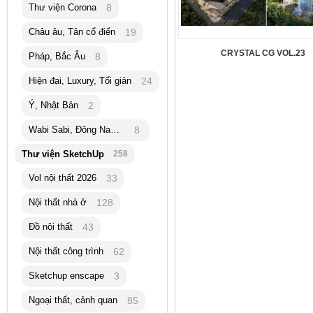
Thư viện Corona
8
Châu âu, Tân cổ điển
19
CRYSTAL CG VOL.23
Pháp, Bắc Âu
8
Hiện đại, Luxury, Tối giản
24
Ý, Nhật Bản
2
Wabi Sabi, Đông Nam Á
8
Thư viện SketchUp
258
Vol nội thất 2026
33
Nội thất nhà ở
128
Đồ nội thất
43
Nội thất công trình
62
Sketchup enscape
3
Ngoại thất, cảnh quan
85