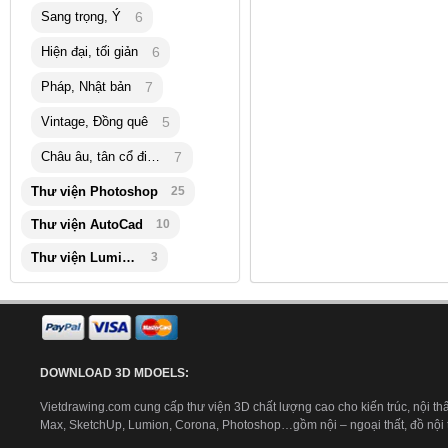
Sang trọng, Ý
6
Hiện đại, tối giản
6
Pháp, Nhật bản
7
Vintage, Đồng quê
5
Châu âu, tân cổ điển
7
Thư viện Photoshop
25
Thư viện AutoCad
10
Thư viện Lumion
3
DOWNLOAD 3D MDOELS:
Vietdrawing.com cung cấp thư viện 3D chất lượng cao cho kiến trúc, nội thấ
Max, SketchUp, Lumion, Corona, Photoshop…gồm nội – ngoại thất, đồ nội th