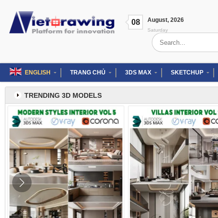
Skip
to
August
,
2026
content
08
Saturday
Search
for:
ENGLISH
TRANG CHỦ
3DS MAX
SKETCHUP
TRENDING 3D MODELS