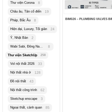
Thư viện Corona
8
Châu âu, Tân cổ điển
19
BIM026 – PLUMBING VALVES BI
Pháp, Bắc Âu
8
Hiện đại, Luxury, Tối giản
24
Ý, Nhật Bản
2
Wabi Sabi, Đông Nam Á
8
Thư viện SketchUp
258
Vol nội thất 2026
33
Nội thất nhà ở
128
Đồ nội thất
43
Nội thất công trình
62
Sketchup enscape
3
Ngoại thất, cảnh quan
85