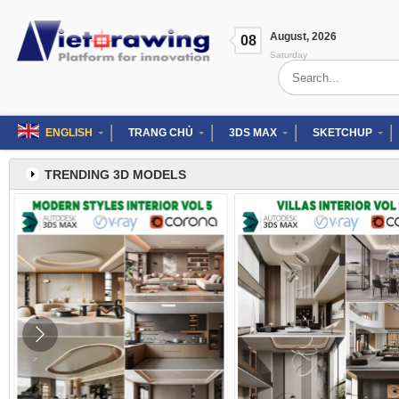
Skip
to
August
,
2026
content
08
Saturday
Search
for:
ENGLISH
TRANG CHỦ
3DS MAX
SKETCHUP
TRENDING 3D MODELS