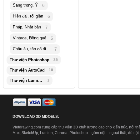
Sang trọng, Ý
6
Hiện đại, tối giản
6
Pháp, Nhật bản
7
Vintage, Đồng quê
5
Châu âu, tân cổ điển
7
Thư viện Photoshop
25
Thư viện AutoCad
10
Thư viện Lumion
3
DOWNLOAD 3D MDOELS:
Vietdrawing.com cung cấp thư viện 3D chất lượng cao cho kiến trúc, nội thấ
Max, SketchUp, Lumion, Corona, Photoshop…gồm nội – ngoại thất, đồ nội th