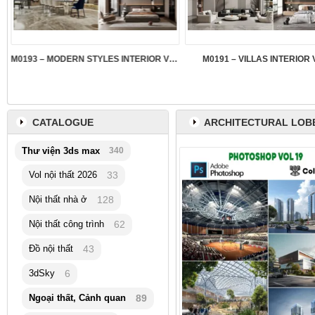
M0193 – MODERN STYLES INTERIOR VOL.5
M0191 – VILLAS INTERIOR 
CATALOGUE
ARCHITECTURAL LOB
Thư viện 3ds max
340
Vol nội thất 2026
33
Nội thất nhà ở
128
Nội thất công trình
62
Đồ nội thất
43
3dSky
6
Ngoại thất, Cảnh quan
89