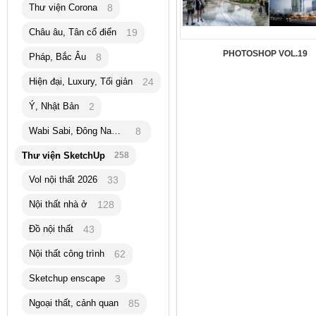
Thư viện Corona
8
Châu âu, Tân cổ điển
19
PHOTOSHOP VOL.19
Pháp, Bắc Âu
8
Hiện đại, Luxury, Tối giản
24
Ý, Nhật Bản
2
Wabi Sabi, Đông Nam Á
8
Thư viện SketchUp
258
Vol nội thất 2026
33
Nội thất nhà ở
128
Đồ nội thất
43
Nội thất công trình
62
Sketchup enscape
3
Ngoại thất, cảnh quan
85